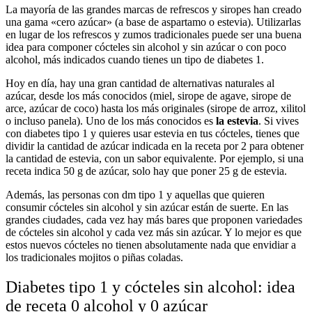
La mayoría de las grandes marcas de refrescos y siropes han creado
una gama «cero azúcar» (a base de aspartamo o estevia). Utilizarlas
en lugar de los refrescos y zumos tradicionales puede ser una buena
idea para componer cócteles sin alcohol y sin azúcar o con poco
alcohol, más indicados cuando tienes un tipo de diabetes 1.
Hoy en día, hay una gran cantidad de alternativas naturales al
azúcar, desde los más conocidos (miel, sirope de agave, sirope de
arce, azúcar de coco) hasta los más originales (sirope de arroz, xilitol
o incluso panela). Uno de los más conocidos es
la estevia
. Si vives
con diabetes tipo 1 y quieres usar estevia en tus cócteles, tienes que
dividir la cantidad de azúcar indicada en la receta por 2 para obtener
la cantidad de estevia, con un sabor equivalente. Por ejemplo, si una
receta indica 50 g de azúcar, solo hay que poner 25 g de estevia.
Además, las personas con dm tipo 1 y aquellas que quieren
consumir cócteles sin alcohol y sin azúcar están de suerte. En las
grandes ciudades, cada vez hay más bares que proponen variedades
de cócteles sin alcohol y cada vez más sin azúcar. Y lo mejor es que
estos nuevos cócteles no tienen absolutamente nada que envidiar a
los tradicionales mojitos o piñas coladas.
Diabetes tipo 1 y cócteles sin alcohol: idea
de receta 0 alcohol y 0 azúcar