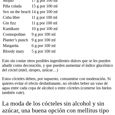
Mojito
17 g por 100 ml
Piña colada
15 g por 100 ml
Sex on the beach
14 g por 100 ml
Cuba libre
11 g por 100 ml
Gin fizz
11 g por 100 ml
Kamikaze
10 g por 100 ml
Cosmopolitan
9 g por 100 ml
Planter’s punch
9 g por 100 ml
Margarita
6 g por 100 ml
Bloody mary
5 g por 100 ml
Esto sin contar otros posibles ingredientes dulces que se les pueden
añadir como decoración, y que pueden aumentar el índice glucémico
del cóctel (miel, siropes, azúcar…)
Estos cócteles deben, por supuesto, consumirse con moderación. Si
quieres evitar el efecto deshidratante, no olvides beber un vaso de
agua entre cada copa de alcohol o entre cócteles (comerse los hielos
también vale).
La moda de los cócteles sin alcohol y sin
azúcar, una buena opción con mellitus tipo