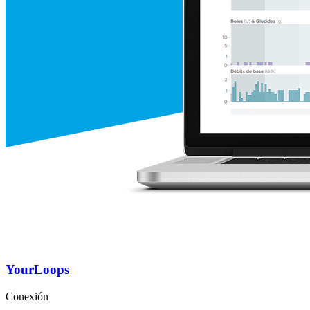
YourLoops
Conexión