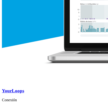
YourLoops
Conexión